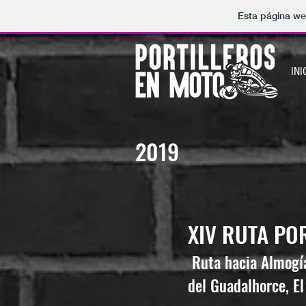
Esta página we
INI
2019
XIV RUTA PO
Ruta hacia Almogía
del Guadalhorce, El